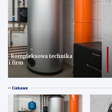
DOM I OGRÓD
Uszczelnienie łańcuchowe do rur be
sprawdzi się łańcuch uszczelniający
12 lutego, 2026
redakcja
Ciekawe