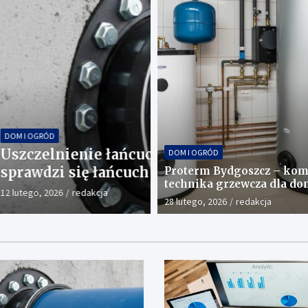
FIRMA
z tajemnic – kiedy
Audyt SEO – co po
DOM I OGRÓD
?
wykorzystać?
Proterm Bydgoszcz – ko
technika grzewcza dla do
25 września, 2025
Redaktor N
28 lutego, 2026
redakcja