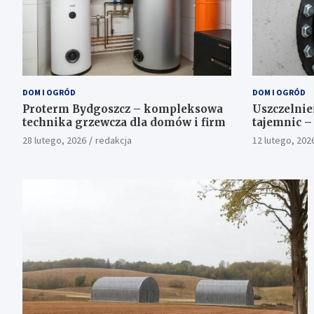
DOM I OGRÓD
DOM I OGRÓD
Proterm Bydgoszcz – kompleksowa
Uszczelnie
technika grzewcza dla domów i firm
tajemnic –
łańcuch us
28 lutego, 2026
redakcja
12 lutego, 202