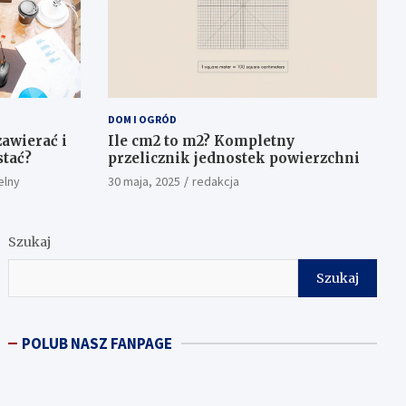
DOM I OGRÓD
awierać i
Ile cm2 to m2? Kompletny
stać?
przelicznik jednostek powierzchni
elny
30 maja, 2025
redakcja
Szukaj
Szukaj
POLUB NASZ FANPAGE