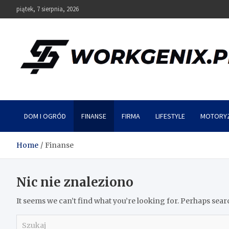
Skip
piątek, 7 sierpnia, 2026
to
content
Workgenix
DOM I OGRÓD
FINANSE
FIRMA
LIFESTYLE
MOTORY
Home
Finanse
Nic nie znaleziono
It seems we can’t find what you’re looking for. Perhaps sear
S