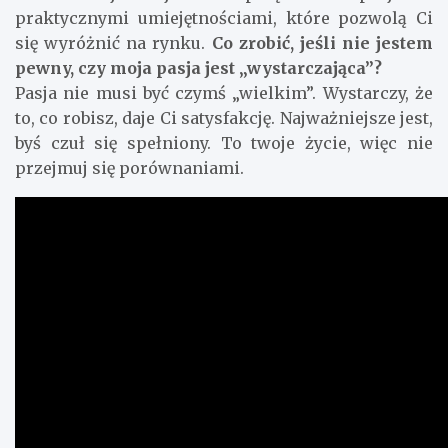
praktycznymi umiejętnościami, które pozwolą Ci
się wyróżnić na rynku.
Co zrobić, jeśli nie jestem
pewny, czy moja pasja jest „wystarczająca”?
Pasja nie musi być czymś „wielkim”. Wystarczy, że
to, co robisz, daje Ci satysfakcję. Najważniejsze jest,
byś czuł się spełniony. To twoje życie, więc nie
przejmuj się porównaniami.