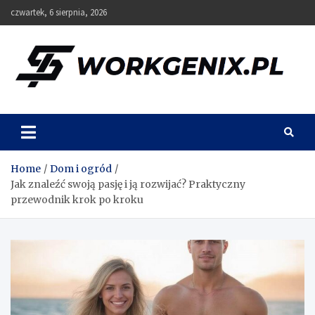
Skip
czwartek, 6 sierpnia, 2026
to
content
Workgenix
Home
Dom i ogród
Jak znaleźć swoją pasję i ją rozwijać? Praktyczny
przewodnik krok po kroku