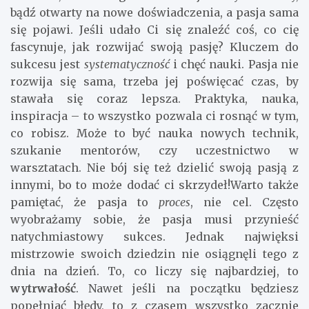
bądź otwarty na nowe doświadczenia, a pasja sama
się pojawi. Jeśli udało Ci się znaleźć coś, co cię
fascynuje, jak rozwijać swoją pasję? Kluczem do
sukcesu jest
systematyczność
i chęć nauki. Pasja nie
rozwija się sama, trzeba jej poświęcać czas, by
stawała się coraz lepsza. Praktyka, nauka,
inspiracja – to wszystko pozwala ci rosnąć w tym,
co robisz. Może to być nauka nowych technik,
szukanie mentorów, czy uczestnictwo w
warsztatach. Nie bój się też dzielić swoją pasją z
innymi, bo to może dodać ci skrzydeł!Warto także
pamiętać, że pasja to
proces
, nie cel. Często
wyobrażamy sobie, że pasja musi przynieść
natychmiastowy sukces. Jednak najwięksi
mistrzowie swoich dziedzin nie osiągnęli tego z
dnia na dzień. To, co liczy się najbardziej, to
wytrwałość
. Nawet jeśli na początku będziesz
popełniać błędy, to z czasem wszystko zacznie