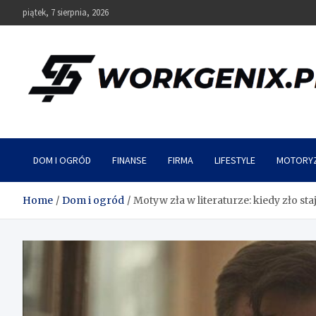
Skip
piątek, 7 sierpnia, 2026
to
content
Workgenix
DOM I OGRÓD
FINANSE
FIRMA
LIFESTYLE
MOTORY
Home
Dom i ogród
Motyw zła w literaturze: kiedy zło staj