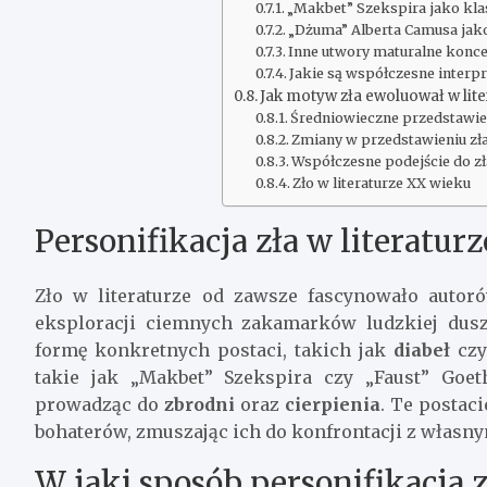
„Makbet” Szekspira jako klas
„Dżuma” Alberta Camusa jako 
Inne utwory maturalne konce
Jakie są współczesne interp
Jak motyw zła ewoluował w lite
Średniowieczne przedstawien
Zmiany w przedstawieniu z
Współczesne podejście do zła
Zło w literaturze XX wieku
Personifikacja zła w literatur
Zło w literaturze od zawsze fascynowało autor
eksploracji ciemnych zakamarków ludzkiej duszy.
formę konkretnych postaci, takich jak
diabeł
cz
takie jak „Makbet” Szekspira czy „Faust” Goet
prowadząc do
zbrodni
oraz
cierpienia
. Te postac
bohaterów, zmuszając ich do konfrontacji z własn
W jaki sposób personifikacja 