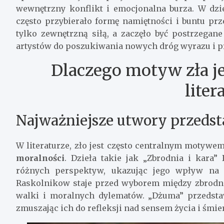
wewnętrzny konflikt i emocjonalna burza. W dzie
często przybierało formę namiętności i buntu p
tylko zewnętrzną siłą, a zaczęło być postrzegane
artystów do poszukiwania nowych dróg wyrazu i p
Dlaczego motyw zła je
liter
Najważniejsze utwory przedst
W literaturze, zło jest często centralnym motywem
moralności
. Dzieła takie jak „Zbrodnia i kara
różnych perspektyw, ukazując jego wpływ na j
Raskolnikow staje przed wyborem między zbrodni
walki i moralnych dylematów. „Dżuma” przedstawi
zmuszając ich do refleksji nad sensem życia i śmier