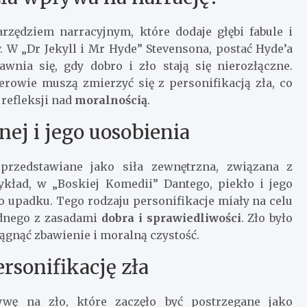
arzędziem narracyjnym, które dodaje głębi fabule i
. W „Dr Jekyll i Mr Hyde” Stevensona, postać Hyde’a
wnia się, gdy dobro i zło stają się nierozłączne.
terowie muszą zmierzyć się z personifikacją zła, co
refleksji nad
moralnością
.
nej i jego uosobienia
 przedstawiane jako siła zewnętrzna, związana z
ykład, w „Boskiej Komedii” Dantego, piekło i jego
upadku. Tego rodzaju personifikacje miały na celu
odnego z zasadami
dobra i sprawiedliwości
. Zło było
iągnąć zbawienie i moralną czystość.
rsonifikację zła
wę na zło, które zaczęło być postrzegane jako