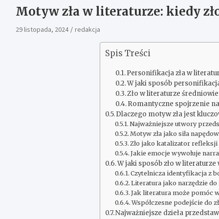
Motyw zła w literaturze: kiedy zło
29 listopada, 2024
redakcja
Spis Treści
Personifikacja zła w literatu
W jaki sposób personifikacj
Zło w literaturze średniowie
Romantyczne spojrzenie na 
Dlaczego motyw zła jest kluczow
Najważniejsze utwory przeds
Motyw zła jako siła napędow
Zło jako katalizator refleks
Jakie emocje wywołuje narrac
W jaki sposób zło w literaturze
Czytelnicza identyfikacja z
Literatura jako narzędzie do
Jak literatura może pomóc w
Współczesne podejście do zła
Najważniejsze dzieła przedstaw