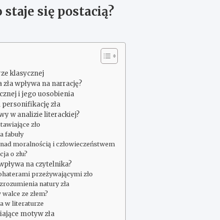
 staje się postacią?
rze klasycznej
a zła wpływa na narrację?
cznej i jego uosobienia
personifikację zła
y w analizie literackiej?
tawiające zło
a fabuły
ji nad moralnością i człowieczeństwem
ja o złu?
 wpływa na czytelnika?
 bohaterami przeżywającymi zło
 zrozumienia natury zła
 walce ze złem?
 w literaturze
iające motyw zła