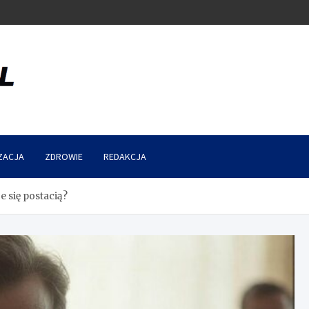
ZACJA
ZDROWIE
REDAKCJA
e się postacią?