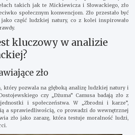
łach takich jak te Mickiewicza i Słowackiego, zło
rzeciwko społecznym konwencjom. Zło przestało być
 jako część ludzkiej natury, co z kolei inspirowało
rawdy.
st kluczowy w analizie
ackiej?
awiające zło
, który pozwala na głęboką analizę ludzkiej natury i
” Dostojewskiego czy „Dżuma” Camusa badają zło z
ednostki i społeczeństwa. W „Zbrodni i karze”,
ą a sprawiedliwością, co prowadzi do wewnętrznej
a zło jako zarazę, która testuje moralność ludzi,
ci.