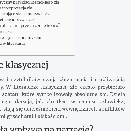
yczny przykład literackiego zła
interpretacja zła
ntrujące się na motywie zła
retacje motywu zła?
raturze na przestrzeni wieków?
ia zła
ła w epoce romantyzmu
 w literaturze
ze klasycznej
ów i czytelników swoją złożonością i możliwością
 W literaturze klasycznej, zło często przybierało
y
szatan
, które symbolizowały absolutne zło. Dzieła
hego ukazują, jak zło tkwi w naturze człowieka,
ie stają się ucieleśnieniem wewnętrznych konfliktów
ymi
grzechami
i słabościami.
zła wpływa na narrację?