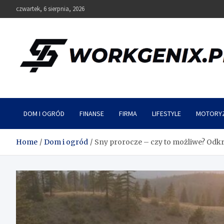
Skip
czwartek, 6 sierpnia, 2026
to
content
Workgenix
DOM I OGRÓD
FINANSE
FIRMA
LIFESTYLE
MOTORY
Home
Dom i ogród
Sny prorocze – czy to możliwe? Od