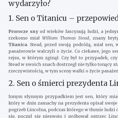
wydarzyło?
1. Sen o Titanicu – przepowied
Prorocze sny
od wieków fascynują ludzi, a jedny
rzekomo miał
William Thomas Stead
, znany bryt
Titanica
. Stead, przed swoją podróżą, miał sen,
pasażerowie walczyli o życie. Co ciekawe, jego s
rejsu, w którym zginął. Czy był to przypadek, cz
Stead w swoich snach dostrzegł nie tylko tonący sta
rzeczywistością, w tym sceny walki o życie pasaże
2. Sen o śmierci prezydenta L
Innym słynnym przypadkiem jest sen, który mia
który w dniu zamachy na prezydenta opisał swoje 
pogrzeb Lincolna, podczas którego w tłumie ludzi 
się, poczuł się nieswojo i próbował ostrzec Li