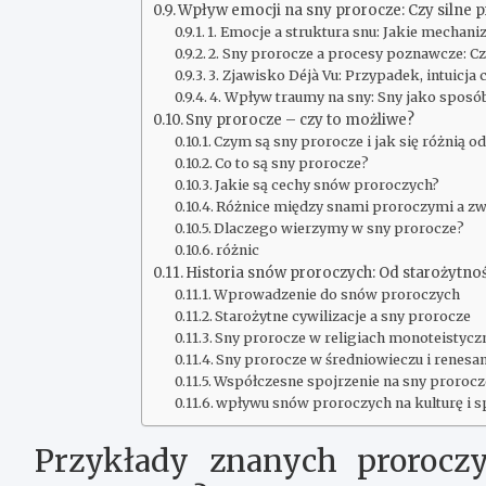
Wpływ emocji na sny prorocze: Czy silne p
1. Emocje a struktura snu: Jakie mechan
2. Sny prorocze a procesy poznawcze: C
3. Zjawisko Déjà Vu: Przypadek, intuicja
4. Wpływ traumy na sny: Sny jako spos
Sny prorocze – czy to możliwe?
Czym są sny prorocze i jak się różnią 
Co to są sny prorocze?
Jakie są cechy snów proroczych?
Różnice między snami proroczymi a z
Dlaczego wierzymy w sny prorocze?
różnic
Historia snów proroczych: Od starożytno
Wprowadzenie do snów proroczych
Starożytne cywilizacje a sny prorocze
Sny prorocze w religiach monoteistycz
Sny prorocze w średniowieczu i renesa
Współczesne spojrzenie na sny prorocz
wpływu snów proroczych na kulturę i 
Przykłady znanych prorocz