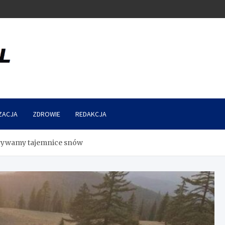
ZACJA
ZDROWIE
REDAKCJA
krywamy tajemnice snów