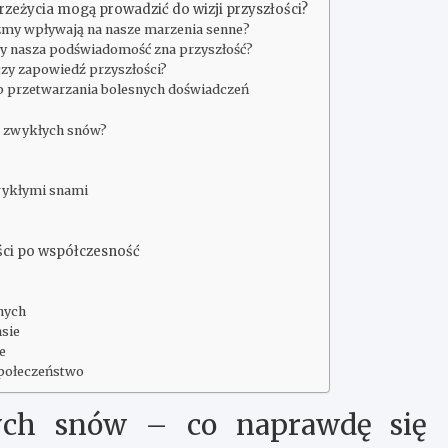
rzeżycia mogą prowadzić do wizji przyszłości?
izmy wpływają na nasze marzenia senne?
zy nasza podświadomość zna przyszłość?
 czy zapowiedź przyszłości?
ób przetwarzania bolesnych doświadczeń
od zwykłych snów?
wykłymi snami
ści po współczesność
nych
nsie
e
społeczeństwo
ych snów – co naprawdę się