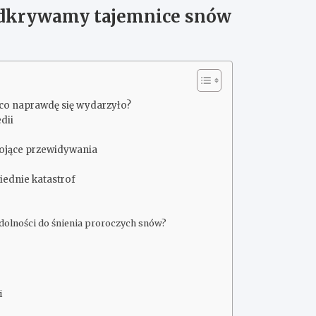
 Odkrywamy tajemnice snów
co naprawdę się wydarzyło?
dii
okojące przewidywania
wiednie katastrof
dolności do śnienia proroczych snów?
i