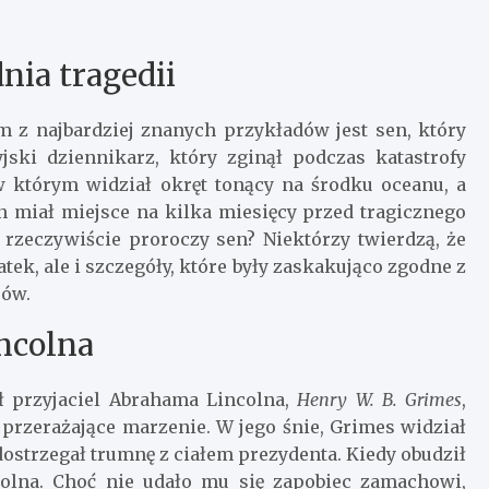
nia tragedii
m z najbardziej znanych przykładów jest sen, który
yjski dziennikarz, który zginął podczas katastrofy
 w którym widział okręt tonący na środku oceanu, a
en miał miejsce na kilka miesięcy przed tragicznego
y rzeczywiście proroczy sen? Niektórzy twierdzą, że
tek, ale i szczegóły, które były zaskakująco zgodne z
rów.
incolna
ł przyjaciel Abrahama Lincolna,
Henry W. B. Grimes
,
przerażające marzenie. W jego śnie, Grimes widział
dostrzegał trumnę z ciałem prezydenta. Kiedy obudził
ncolna. Choć nie udało mu się zapobiec zamachowi,