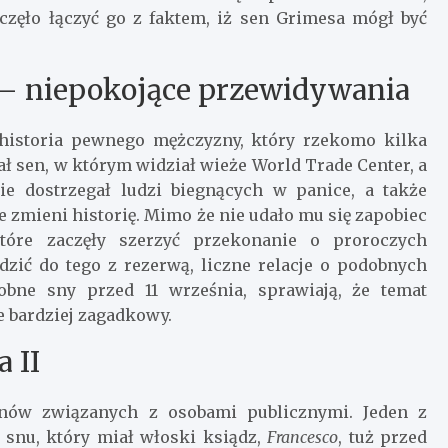
aczęło łączyć go z faktem, iż sen Grimesa mógł być
a – niepokojące przewidywania
historia pewnego mężczyzny, który rzekomo kilka
ał sen, w którym widział wieże World Trade Center, a
e dostrzegał ludzi biegnących w panice, a także
e zmieni historię. Mimo że nie udało mu się zapobiec
które zaczęły szerzyć przekonanie o proroczych
zić do tego z rezerwą, liczne relacje o podobnych
obne sny przed 11 września, sprawiają, że temat
e bardziej zagadkowy.
 II
snów związanych z osobami publicznymi. Jeden z
 snu, który miał włoski ksiądz,
Francesco
, tuż przed